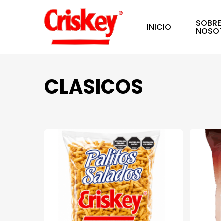
Skip
SOBR
to
INICIO
NOSO
main
content
CLASICOS