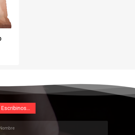
0
Escribinos...