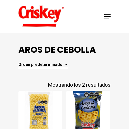
Skip
Menu
to
Close
main
Menu
content
AROS DE CEBOLLA
Orden predeterminado
Mostrando los 2 resultados